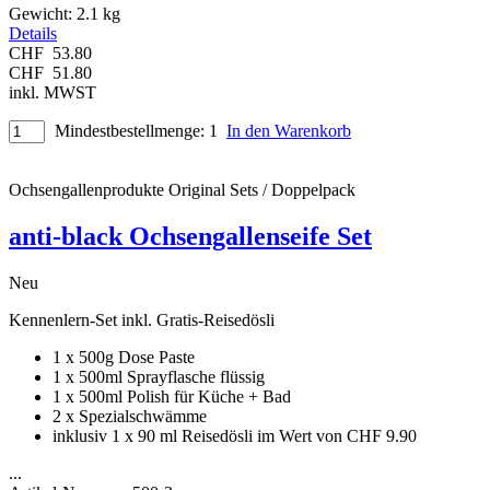
Gewicht:
2.1 kg
Details
CHF
53.80
CHF
51.80
inkl. MWST
Mindestbestellmenge: 1
In den Warenkorb
Ochsengallenprodukte Original
Sets / Doppelpack
anti-black Ochsengallenseife Set
Neu
Kennenlern-Set inkl. Gratis-Reisedösli
1 x 500g Dose Paste
1 x 500ml Sprayflasche flüssig
1 x 500ml Polish für Küche + Bad
2 x Spezialschwämme
inklusiv 1 x 90 ml Reisedösli im Wert von CHF 9.90
...