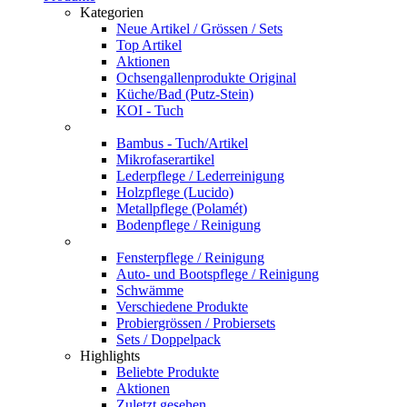
Kategorien
Neue Artikel / Grössen / Sets
Top Artikel
Aktionen
Ochsengallenprodukte Original
Küche/Bad (Putz-Stein)
KOI - Tuch
Bambus - Tuch/Artikel
Mikrofaserartikel
Lederpflege / Lederreinigung
Holzpflege (Lucido)
Metallpflege (Polamét)
Bodenpflege / Reinigung
Fensterpflege / Reinigung
Auto- und Bootspflege / Reinigung
Schwämme
Verschiedene Produkte
Probiergrössen / Probiersets
Sets / Doppelpack
Highlights
Beliebte Produkte
Aktionen
Zuletzt gesehen