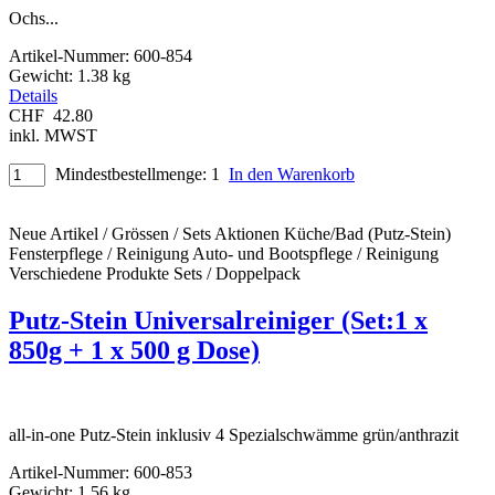
Ochs
...
Artikel-Nummer:
600-854
Gewicht:
1.38 kg
Details
CHF
42.80
inkl. MWST
Mindestbestellmenge: 1
In den Warenkorb
Neue Artikel / Grössen / Sets
Aktionen
Küche/Bad (Putz-Stein)
Fensterpflege / Reinigung
Auto- und Bootspflege / Reinigung
Verschiedene Produkte
Sets / Doppelpack
Putz-Stein Universalreiniger (Set:1 x
850g + 1 x 500 g Dose)
all-in-one Putz-Stein inklusiv 4 Spezialschwämme grün/anthrazit
Artikel-Nummer:
600-853
Gewicht:
1.56 kg