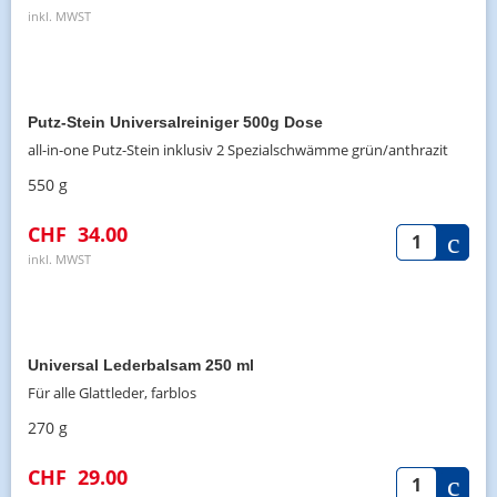
inkl. MWST
Putz-Stein Universalreiniger 500g Dose
all-in-one Putz-Stein inklusiv 2 Spezialschwämme grün/anthrazit
550 g
CHF
34.00
inkl. MWST
Universal Lederbalsam 250 ml
Für alle Glattleder, farblos
270 g
CHF
29.00