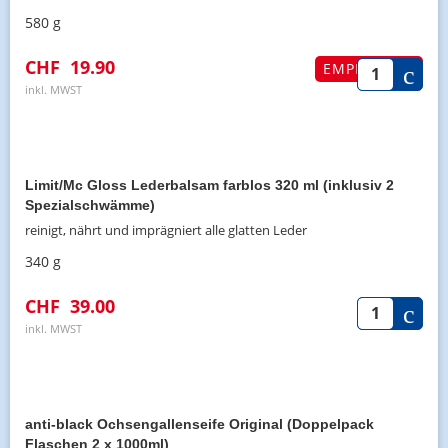
580 g
CHF
19.90
EMPFOHLEN
inkl. MWST
Limit/Mc Gloss Lederbalsam farblos 320 ml (inklusiv 2
Spezialschwämme)
reinigt, nährt und imprägniert alle glatten Leder
340 g
CHF
39.00
inkl. MWST
anti-black Ochsengallenseife Original (Doppelpack
Flaschen 2 x 1000ml)