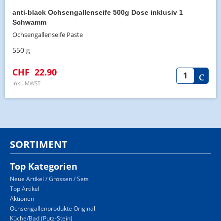
anti-black Ochsengallenseife 500g Dose inklusiv 1
Schwamm
Ochsengallenseife Paste
550 g
CHF
22.90
inkl. MWST
SORTIMENT
Top Kategorien
Neue Artikel / Grössen / Sets
Top Artikel
Aktionen
Ochsengallenprodukte Original
Küche/Bad (Putz-Stein)