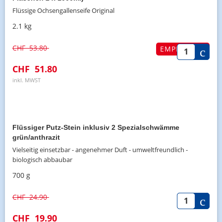
Flüssige Ochsengallenseife Original
2.1 kg
CHF
53.80
EMPFOHLEN
CHF
51.80
inkl. MWST
Flüssiger Putz-Stein inklusiv 2 Spezialschwämme
grün/anthrazit
Vielseitig einsetzbar - angenehmer Duft - umweltfreundlich -
biologisch abbaubar
700 g
CHF
24.90
CHF
19.90