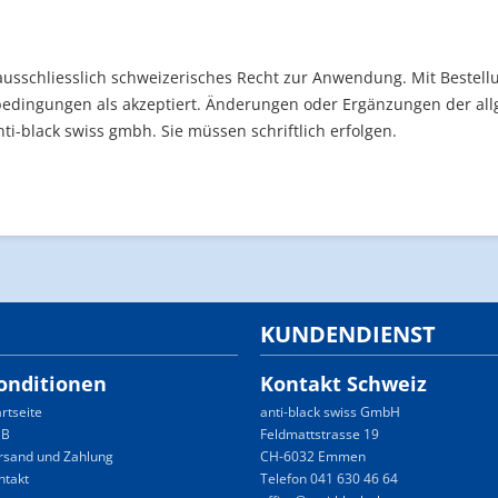
ausschliesslich schweizerisches Recht zur Anwendung. Mit Bestell
sbedingungen als akzeptiert. Änderungen oder Ergänzungen der a
nti-black swiss gmbh. Sie müssen schriftlich erfolgen.
KUNDENDIENST
onditionen
Kontakt Schweiz
artseite
anti-black swiss GmbH
GB
Feldmattstrasse 19
rsand und Zahlung
CH-6032 Emmen
ntakt
Telefon 041 630 46 64