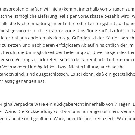
rungsprobleme haften wir nicht) kommt innerhalb von 5 Tagen zum 
schnellstmögliche Lieferung. Falls per Vorauskasse bezahlt wird, w
Falls die Nichteinhaltung einer Liefer- oder Leistungsfrist auf höh
onstige von uns nicht zu vertretende Umstände zurückzuführen ist
Lieferfrist aus anderen als den o. g. Gründen ist der Käufer berech
u setzen und nach deren erfolglosem Ablauf hinsichtlich der im 
. Beruht die Unmöglichkeit der Lieferung auf Unvermögen des Herst
er vom Vertrag zurücktreten, sofern der vereinbarte Liefertermin
 Verzug oder Unmöglichkeit bzw. Nichterfüllung, auch solche
standen sind, sind ausgeschlossen. Es sei denn, daß ein gesetzliche
hrlässig gehandelt hat.
 originalverpackte Ware ein Rückgaberecht innerhalb von 7 Tagen. 
der Ware. Die Rücksendung wird von uns nur angenommen, wenn si
angebrauchte und geöffnete Ware, oder für preisreduzierte Ware un