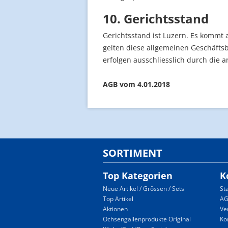
10. Gerichtsstand
Gerichtsstand ist Luzern. Es kommt 
gelten diese allgemeinen Geschäft
erfolgen ausschliesslich durch die a
AGB vom 4.01.2018
SORTIMENT
Top Kategorien
K
Neue Artikel / Grössen / Sets
St
Top Artikel
A
Aktionen
Ve
Ochsengallenprodukte Original
Ko