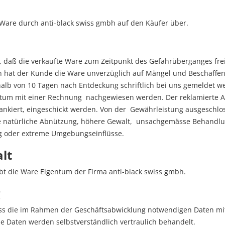
Ware durch anti-black swiss gmbh auf den Käufer über.
, daß die verkaufte Ware zum Zeitpunkt des Gefahrüberganges frei
ffen hat der Kunde die Ware unverzüglich auf Mängel und Beschaffen
alb von 10 Tagen nach Entdeckung schriftlich bei uns gemeldet w
tum mit einer Rechnung nachgewiesen werden. Der reklamierte A
ankiert, eingeschickt werden. Von der Gewährleistung ausgeschl
wie natürliche Abnützung, höhere Gewalt, unsachgemässe Behandlu
g oder extreme Umgebungseinflüsse.
lt
ibt die Ware Eigentum der Firma anti-black swiss gmbh.
g
s die im Rahmen der Geschäftsabwicklung notwendigen Daten mitt
e Daten werden selbstverständlich vertraulich behandelt.