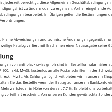
ist jederzeit berechtigt, diese Allgemeinen Geschäftsbedingungen e
ndigungsfrist zu ändern oder zu ergänzen. Vorher eingehende A
tsbedingungen bearbeitet. Im Übrigen gelten die Bestimmungen d
 Verordnungen.
h. Kleine Abweichungen und technische Änderungen gegenüber u
weilige Katalog verliert mit Erscheinen einer Neuausgabe seine Gül
hlung
ungen von anti-black swiss gmbh sind im Bestellformular näher a
00.- exkl. MwSt. kostenlos an alle Postanschriften in der Schweiz 
- exkl. MwSt. Als Zahlungsmöglichkeit bieten wir in unserem Shop
alten Sie das Bestellte wenn der Betrag auf unserem Bankkonto ein
n Mehrwertsteuer in Höhe von derzeit 7.7 %. Es bleibt uns vorbeha
lung vorteilhaft erscheint. Von unseren Kunden gewünschte Sond