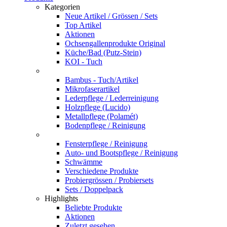
Kategorien
Neue Artikel / Grössen / Sets
Top Artikel
Aktionen
Ochsengallenprodukte Original
Küche/Bad (Putz-Stein)
KOI - Tuch
Bambus - Tuch/Artikel
Mikrofaserartikel
Lederpflege / Lederreinigung
Holzpflege (Lucido)
Metallpflege (Polamét)
Bodenpflege / Reinigung
Fensterpflege / Reinigung
Auto- und Bootspflege / Reinigung
Schwämme
Verschiedene Produkte
Probiergrössen / Probiersets
Sets / Doppelpack
Highlights
Beliebte Produkte
Aktionen
Zuletzt gesehen