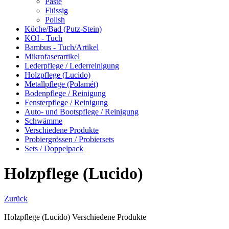
Paste
Flüssig
Polish
Küche/Bad (Putz-Stein)
KOI - Tuch
Bambus - Tuch/Artikel
Mikrofaserartikel
Lederpflege / Lederreinigung
Holzpflege (Lucido)
Metallpflege (Polamét)
Bodenpflege / Reinigung
Fensterpflege / Reinigung
Auto- und Bootspflege / Reinigung
Schwämme
Verschiedene Produkte
Probiergrössen / Probiersets
Sets / Doppelpack
Holzpflege (Lucido)
Zurück
Holzpflege (Lucido)
Verschiedene Produkte