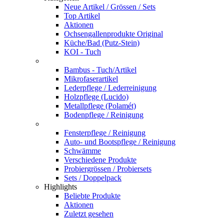
Neue Artikel / Grössen / Sets
Top Artikel
Aktionen
Ochsengallenprodukte Original
Küche/Bad (Putz-Stein)
KOI - Tuch
Bambus - Tuch/Artikel
Mikrofaserartikel
Lederpflege / Lederreinigung
Holzpflege (Lucido)
Metallpflege (Polamét)
Bodenpflege / Reinigung
Fensterpflege / Reinigung
Auto- und Bootspflege / Reinigung
Schwämme
Verschiedene Produkte
Probiergrössen / Probiersets
Sets / Doppelpack
Highlights
Beliebte Produkte
Aktionen
Zuletzt gesehen