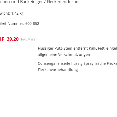
chen-und Badreiniger / Fleckenentferner
wicht:
1.42 kg
tikel-Nummer:
600-852
HF
39.20
inkl. MWST
Flüssiger Putz-Stein entfernt Kalk, Fett, eing
allgemeine Verschmutzungen
Ochsengallenseife flüssig Sprayflasche Fleck
Fleckenvorbehandlung