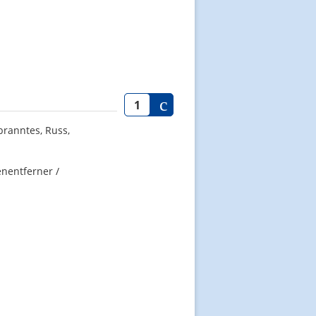
ebranntes, Russ,
enentferner /