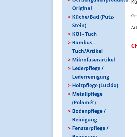
Kü
Original
Ge
Küche/Bad (Putz-
Stein)
Ar
KOI - Tuch
Bambus -
C
Tuch/Artikel
Mikrofaserartikel
Lederpflege /
Lederreinigung
Holzpflege (Lucido)
Metallpflege
(Polamét)
Bodenpflege /
Reinigung
Fensterpflege /
Reinigung