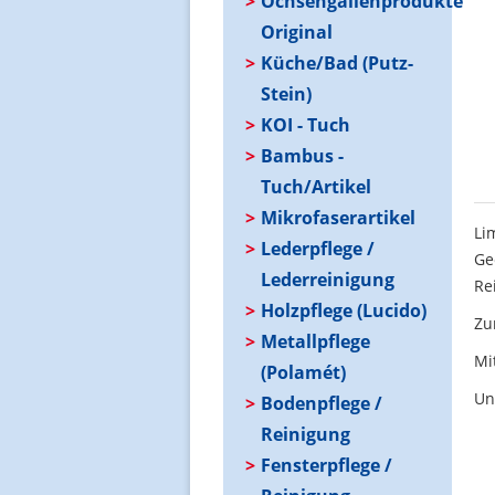
Ochsengallenprodukte
Original
Küche/Bad (Putz-
Stein)
KOI - Tuch
Bambus -
Tuch/Artikel
Mikrofaserartikel
Li
Lederpflege /
Ge
Lederreinigung
Re
Holzpflege (Lucido)
Zu
Metallpflege
Mi
(Polamét)
Un
Bodenpflege /
Reinigung
Fensterpflege /