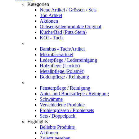
Kategorien
Neue Artikel / Grössen / Sets
Top Artikel
Aktionen
Ochsengallenprodukte Original
Küche/Bad (Putz-Stein)
KOI - Tuch
Bambus - Tuch/Artikel
Mikrofaserartikel
Lederpflege / Lederreinigung
Holzpflege (Lucido)
Metallpflege (Polamét)
Bodenpflege / Reinigung
Fensterpflege / Reinigung
Auto- und Bootspflege / Reinigung
Schwämme
Verschiedene Produkte
Probiergrössen / Probiersets
Sets / Doppelpack
Highlights
Beliebte Produkte
Aktionen
Zuletzt gesehen