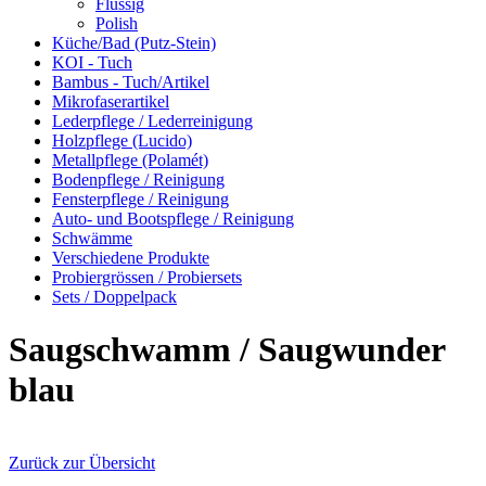
Flüssig
Polish
Küche/Bad (Putz-Stein)
KOI - Tuch
Bambus - Tuch/Artikel
Mikrofaserartikel
Lederpflege / Lederreinigung
Holzpflege (Lucido)
Metallpflege (Polamét)
Bodenpflege / Reinigung
Fensterpflege / Reinigung
Auto- und Bootspflege / Reinigung
Schwämme
Verschiedene Produkte
Probiergrössen / Probiersets
Sets / Doppelpack
Saugschwamm / Saugwunder
blau
Zurück zur Übersicht