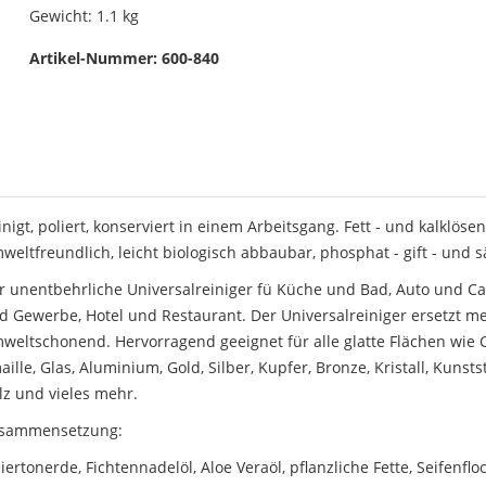
Gewicht:
1.1 kg
Artikel-Nummer:
600-840
inigt, poliert, konserviert in einem Arbeitsgang. Fett - und kalklöse
weltfreundlich, leicht biologisch abbaubar, phosphat - gift - und s
r unentbehrliche Universalreiniger fü Küche und Bad, Auto und Ca
d Gewerbe, Hotel und Restaurant. Der Universalreiniger ersetzt m
weltschonend. Hervorragend geeignet für alle glatte Flächen wie C
ille, Glas, Aluminium, Gold, Silber, Kupfer, Bronze, Kristall, Kunstst
lz und vieles mehr.
sammensetzung:
liertonerde, Fichtennadelöl, Aloe Veraöl, pflanzliche Fette, Seifenfl