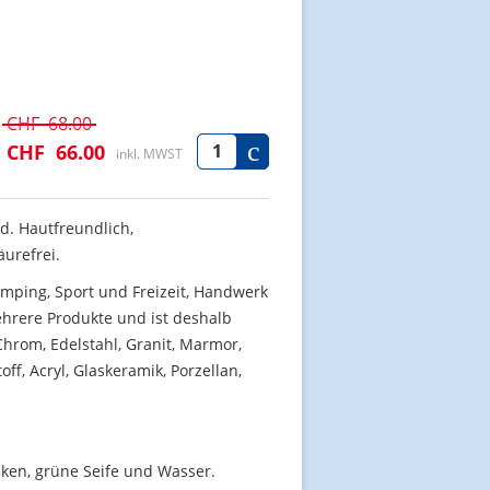
CHF
68.00
CHF
66.00
inkl. MWST
nd. Hautfreundlich,
äurefrei.
mping, Sport und Freizeit, Handwerk
ehrere Produkte und ist deshalb
hrom, Edelstahl, Granit, Marmor,
off, Acryl, Glaskeramik, Porzellan,
ocken, grüne Seife und Wasser.