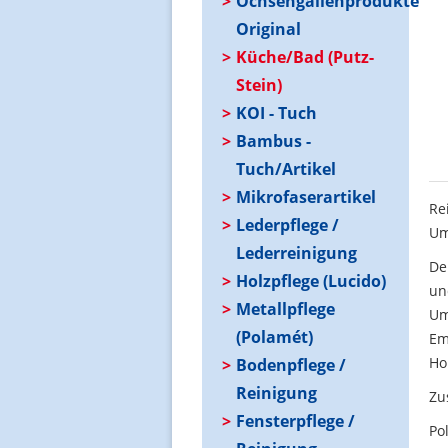
Ochsengallenprodukte
Original
Küche/Bad (Putz-
Stein)
KOI - Tuch
Bambus -
Tuch/Artikel
Mikrofaserartikel
Re
Lederpflege /
Um
Lederreinigung
De
Holzpflege (Lucido)
un
Metallpflege
Um
(Polamét)
Ema
Ho
Bodenpflege /
Reinigung
Zu
Fensterpflege /
Po