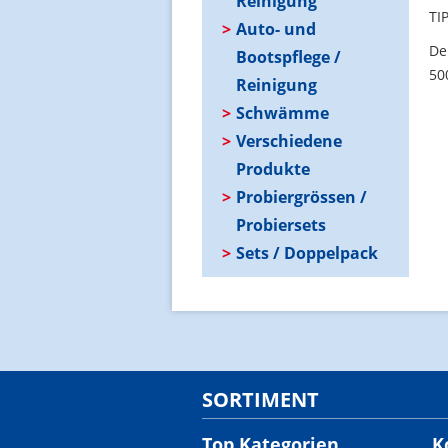
Reinigung
TI
Auto- und
De
Bootspflege /
50
Reinigung
Schwämme
Verschiedene
Produkte
Probiergrössen /
Probiersets
Sets / Doppelpack
SORTIMENT
Top Kategorien
K