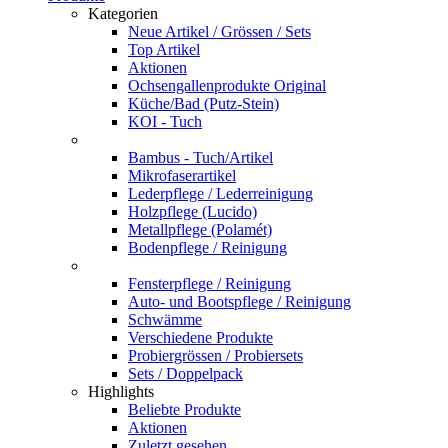
Kategorien
Neue Artikel / Grössen / Sets
Top Artikel
Aktionen
Ochsengallenprodukte Original
Küche/Bad (Putz-Stein)
KOI - Tuch
Bambus - Tuch/Artikel
Mikrofaserartikel
Lederpflege / Lederreinigung
Holzpflege (Lucido)
Metallpflege (Polamét)
Bodenpflege / Reinigung
Fensterpflege / Reinigung
Auto- und Bootspflege / Reinigung
Schwämme
Verschiedene Produkte
Probiergrössen / Probiersets
Sets / Doppelpack
Highlights
Beliebte Produkte
Aktionen
Zuletzt gesehen