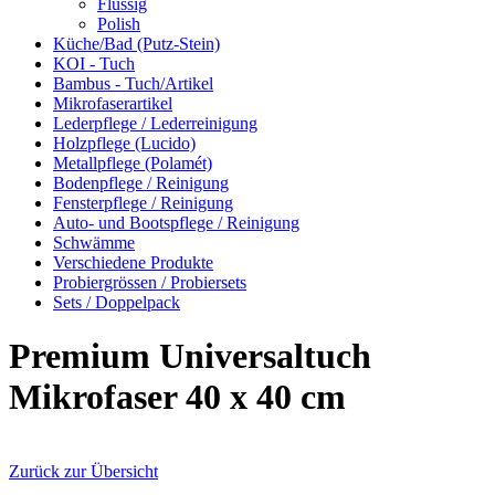
Flüssig
Polish
Küche/Bad (Putz-Stein)
KOI - Tuch
Bambus - Tuch/Artikel
Mikrofaserartikel
Lederpflege / Lederreinigung
Holzpflege (Lucido)
Metallpflege (Polamét)
Bodenpflege / Reinigung
Fensterpflege / Reinigung
Auto- und Bootspflege / Reinigung
Schwämme
Verschiedene Produkte
Probiergrössen / Probiersets
Sets / Doppelpack
Premium Universaltuch
Mikrofaser 40 x 40 cm
Zurück zur Übersicht