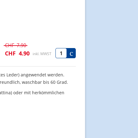
CHF
7.90
CHF
4.90
inkl. MWST
tes Leder) angewendet werden.
reundlich, waschbar bis 60 Grad.
attina) oder mit herkömmlichen