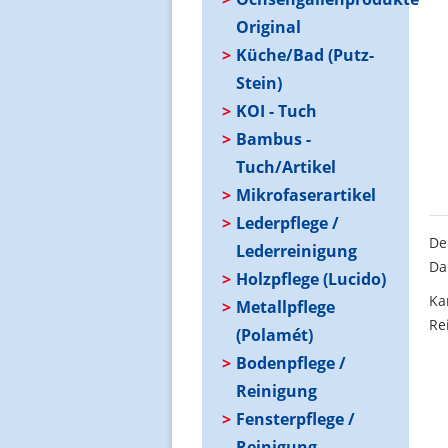
Original
Küche/Bad (Putz-
Stein)
KOI - Tuch
Bambus -
Tuch/Artikel
Mikrofaserartikel
Lederpflege /
De
Lederreinigung
Da
Holzpflege (Lucido)
Ka
Metallpflege
Re
(Polamét)
Bodenpflege /
Reinigung
Fensterpflege /
Reinigung